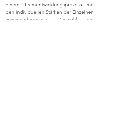
einem Teamentwicklungsprozess mit 
den individuellen Stärken der Einzelnen 
auseinandergesetzt. Obwohl die 
meisten Geschäftsleitungsmitglieder 
schon viele Jahre im Unternehmen 
sind, war die Auseinandersetzung und 
Fokussierung auf "das Gelingende und 
Vorhandene" nie Thema. 
Im Gegenteil: Eine Kultur der 
Schwächen- und Defizitorientierung hat 
sich eingespielt. Der 
Entwicklungsprozess für das Team 
begann mit einer Auseinandersetzung 
mit dem Thema Charakterstärken 
(Values in Action) und einer 
Selbstanalyse der Stärken und 
Fähigkeiten, die sich jeder und jede im 
Verlauf seines Lebens angeeignet hat. 