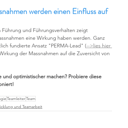
snahmen werden einen Einfluss auf 
 Führung und Führungsverhalten zeigt 
Massnahmen eine Wirkung haben werden. Ganz 
tlich fundierte Ansatz "PERMA-Lead" (
-->lies hier 
e Wirkung der Massnahmen auf die Zuversicht von 
e und optimistischer machen? Probiere diese 
niert!
ogie
Teamleiter
Team
cklung und Teamarbeit