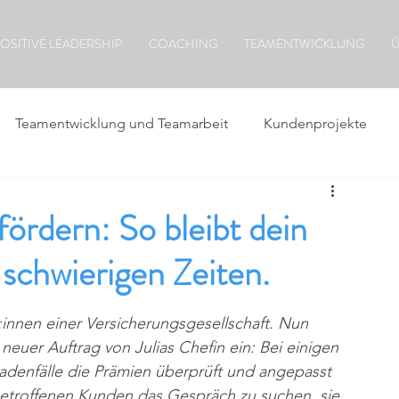
OSITIVE LEADERSHIP
COACHING
TEAMENTWICKLUNG
Ü
Teamentwicklung und Teamarbeit
Kundenprojekte
rdern: So bleibt dein
 schwierigen Zeiten.
er:innen einer Versicherungsgesellschaft. Nun 
 neuer Auftrag von Julias Chefin ein: Bei einigen 
denfälle die Prämien überprüft und angepasst 
etroffenen Kunden das Gespräch zu suchen, sie 