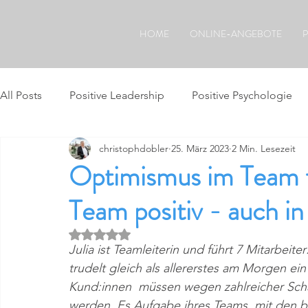
HOME
ONLINE-ANGEBOTE
P
All Posts
Positive Leadership
Positive Psychologie
christophdobler
25. März 2023
2 Min. Lesezeit
Positive Kommunikation.
Das mindboxPlus Modell.
Optimismus im Team fö
Team positiv - auch in
Mit NaN von 5 Sternen bewertet.
Julia ist Teamleiterin und führt 7 Mitarbeit
trudelt gleich als allererstes am Morgen ein
Kund:innen  müssen wegen zahlreicher Scha
werden. Es Aufgabe ihres Teams, mit den b