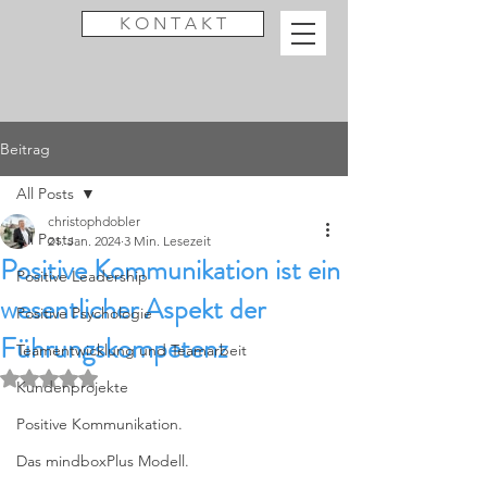
K O N T A K T
Beitrag
All Posts
christophdobler
All Posts
21. Jan. 2024
3 Min. Lesezeit
Positive Kommunikation ist ein
Positive Leadership
wesentlicher Aspekt der
Positive Psychologie
Führungskompetenz
Teamentwicklung und Teamarbeit
Mit NaN von 5 Sternen bewertet.
Kundenprojekte
Positive Kommunikation.
Das mindboxPlus Modell.