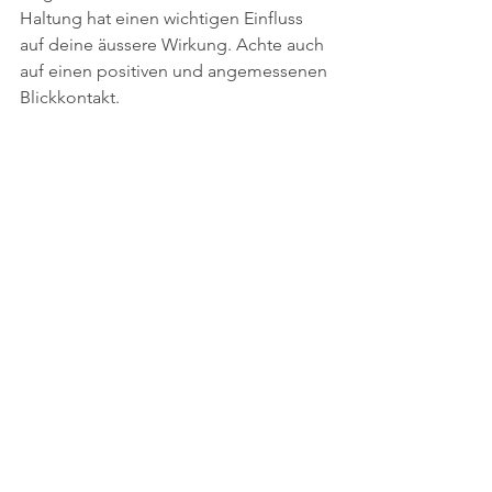
Haltung hat einen wichtigen Einfluss 
auf deine äussere Wirkung. Achte auch 
auf einen positiven und angemessenen 
Blickkontakt. 
Vermeide Dinge wie nervöses 
Herumzappeln, aktives Wegschauen 
oder paralleles "Arbeiten" am Handy 
oder Laptop. Nur zu schnell wird das 
als negative Kommunikation 
interpretiert. 
3) Zuhören. Leichter gesagt als 
getan. 
Positive Kommunikation ist definitiv 
keine Einbahnstrasse. Egal ob der 
Gesprächsinhalt selbst positiv oder 
negativ ist. Zuhören ist immer eine 