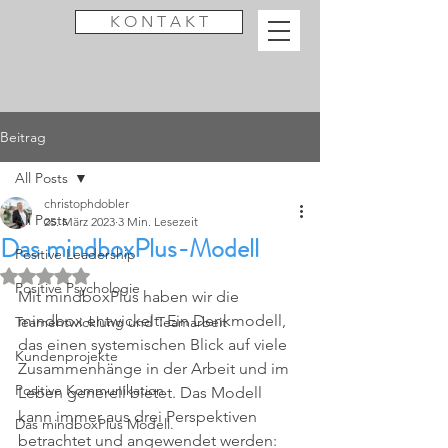
K O N T A K T
Beitrag
All Posts
christophdobler
All Posts
25. März 2023
3 Min. Lesezeit
Das mindboxPlus-Modell
Positive Leadership
Mit NaN von 5 Sternen bewertet.
Positive Psychologie
Mit mindboxPlus haben wir die 
mindbox entwickelt: Ein Denkmodell, 
Teamentwicklung und Teamarbeit
das einen systemischen Blick auf viele 
Kundenprojekte
Zusammenhänge in der Arbeit und im 
Positive Kommunikation.
Leben generell bietet. Das Modell 
kann immer aus drei Perspektiven 
Das mindboxPlus Modell.
betrachtet und angewendet werden: 