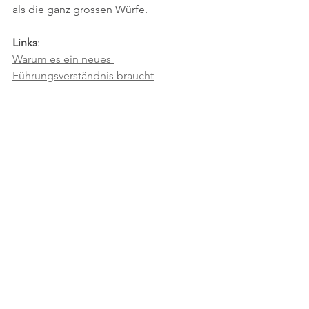
als die ganz grossen Würfe. 
Links
:
Warum es ein neues 
Führungsverständnis braucht
Das minboxPlus - Modell
Das mindboxPlus Modell.