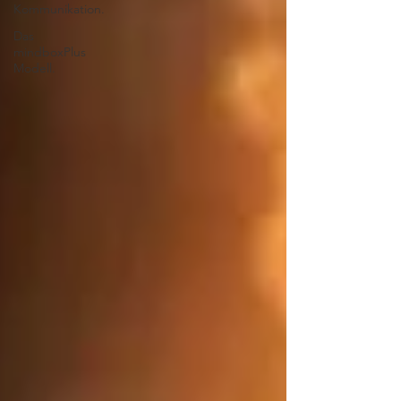
Kommunikation.
Das
mindboxPlus
Modell.