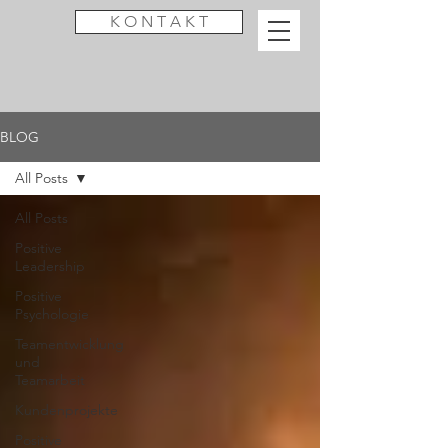
K O N T A K T
BLOG
All Posts
All Posts
Positive
Leadership
Positive
Psychologie
Teamentwicklung
und
Teamarbeit
Kundenprojekte
Positive